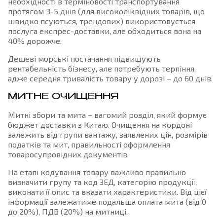
необхідності в терміновості транспортування
протягом 3-5 днів (для високоліквідних товарів, що
швидко псуються, трендових) використовується
послуга експрес-доставки, але обходиться вона на
40% дорожче.
Дешеві морські постачання підвищують
рентабельність бізнесу, але потребують терпіння,
адже середня тривалість товару у дорозі – до 60 днів.
МИТНЕ ОЧИЩЕННЯ
Митні збори та мита – вагомий розділ, який формує
бюджет доставки з Китаю. Очищення на кордоні
залежить від групи вантажу, заявлених цін, розмірів
податків та мит, правильності оформлення
товаросупровідних документів.
На етапі кодування товару важливо правильно
визначити групу та код ЗЕД, категорію продукції,
виконати її опис та вказати характеристики. Від цієї
інформації залежатиме подальша оплата мита (від 0
до 20%), ПДВ (20%) на митниці.