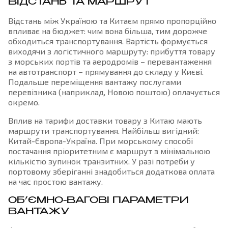
ВІДСТАНЬ ТА МАРШРУТ
Відстань між Україною та Китаєм прямо пропорційно
впливає на бюджет: чим вона більша, тим дорожче
обходиться транспортування. Вартість формується
виходячи з логістичного маршруту: прибуття товару
з морських портів та аеродромів – перевантаження
на автотранспорт – прямування до складу у Києві.
Подальше переміщення вантажу послугами
перевізника (наприклад, Новою поштою) оплачується
окремо.
Вплив на тарифи доставки товару з Китаю мають
маршрути транспортування. Найбільш вигідний:
Китай-Європа-Україна. При морському способі
постачання пріоритетним є маршрут з мінімальною
кількістю зупинок транзитних. У разі потреби у
портовому зберіганні знадобиться додаткова оплата
на час простою вантажу.
ОБ’ЄМНО-ВАГОВІ ПАРАМЕТРИ
ВАНТАЖУ