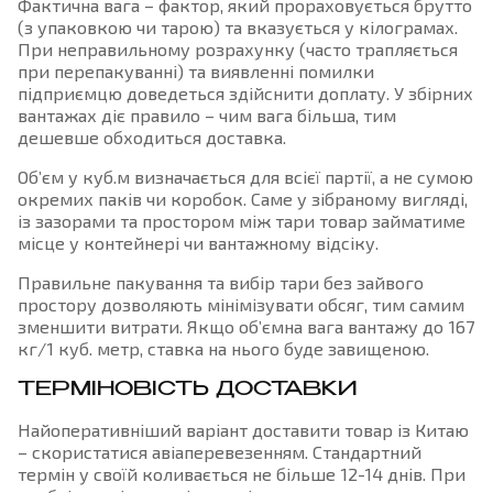
Фактична вага – фактор, який прораховується брутто
(з упаковкою чи тарою) та вказується у кілограмах.
При неправильному розрахунку (часто трапляється
при перепакуванні) та виявленні помилки
підприємцю доведеться здійснити доплату. У збірних
вантажах діє правило – чим вага більша, тим
дешевше обходиться доставка.
Об’єм у куб.м визначається для всієї партії, а не сумою
окремих паків чи коробок. Саме у зібраному вигляді,
із зазорами та простором між тари товар займатиме
місце у контейнері чи вантажному відсіку.
Правильне пакування та вибір тари без зайвого
простору дозволяють мінімізувати обсяг, тим самим
зменшити витрати. Якщо об’ємна вага вантажу до 167
кг/1 куб. метр, ставка на нього буде завищеною.
ТЕРМІНОВІСТЬ ДОСТАВКИ
Найоперативніший варіант доставити товар із Китаю
– скористатися авіаперевезенням. Стандартний
термін у своїй коливається не більше 12-14 днів. При