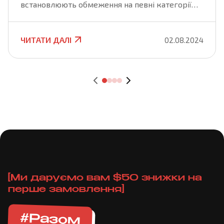
встановлюють обмеження на певні категорії
товарів. Це необхідно для захисту національної
безпеки, здоров'я населення, а також для
підтримки екологічної рівноваги та захисту
ЧИТАТИ ДАЛІ
02.08.2024
прав інтелектуальної власності. У цій статті ми
розглянемо основні категорії товарів, ввезення
яких заборонено або обмежено на територію
України.
[Ми даруємо вам $50 знижки на
перше замовлення]
#Разом