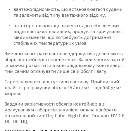
вантажопідйомність, що встановлюється судами
та залежить від типу вантажного відсіку;
категорії товарів, що належать до небезпечних
видів вантажів, наливних, продуктів харчування,
медикаментів, що потребують дотримання
стабільних температурних умов.
Зменшити витрати вантажоодержувача дозволяють
збірні контейнерні перевезення. За невеликих партій
їх можна розмістити в консолідованому контейнері,
тим самим оплачувати лише свій обсяг і вагу.
Тариф залежить від густини вантажу. Приблизний
прайс із розрахунку обсягу 167 кг/м3 – від 450$/м3
морем.
Завдяки варіативності обсягів контейнерів з
урахуванням габаритів закупівлі можна підібрати
оптимальний тип: Dry Cube, High Cube, Dry Van, DV, GP,
DC, HC, HQ.