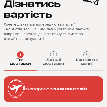
Дізнатись
вартість
Хочете дізнатись попередню вартість?
Скористайтесь нашим калькулятором: вкажіть
напрямок, введіть дані вантажу та миттєво
дізнайтесь результат!
1
2
3
Тип
Деталі
Контактні
доставки
доставки
данні
Авіаперевезення вантажів