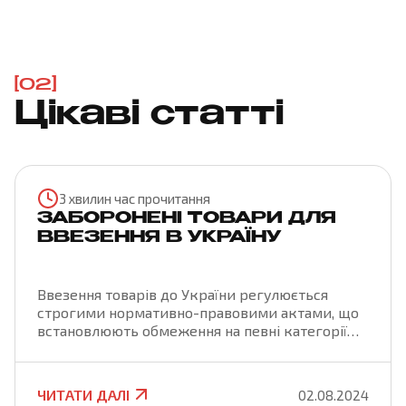
[02]
Цікаві статті
3 хвилин час прочитання
ЗАБОРОНЕНІ ТОВАРИ ДЛЯ
ВВЕЗЕННЯ В УКРАЇНУ
Ввезення товарів до України регулюється
строгими нормативно-правовими актами, що
встановлюють обмеження на певні категорії
товарів. Це необхідно для захисту національної
безпеки, здоров'я населення, а також для
підтримки екологічної рівноваги та захисту
ЧИТАТИ ДАЛІ
02.08.2024
прав інтелектуальної власності. У цій статті ми