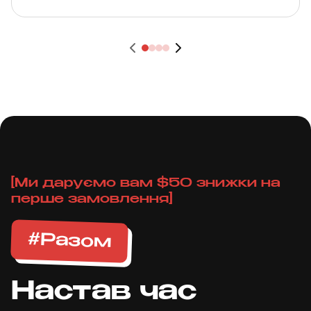
розглянемо основні категорії товарів, ввезення
яких заборонено або обмежено на територію
України.
[Ми даруємо вам $50 знижки на
перше замовлення]
#Разом
Настав час