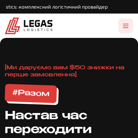
gistics: комплексний логістичний провайдер
[Ми даруємо вам $50 знижки на
перше замовлення]
#Разом
Настав час
переходити