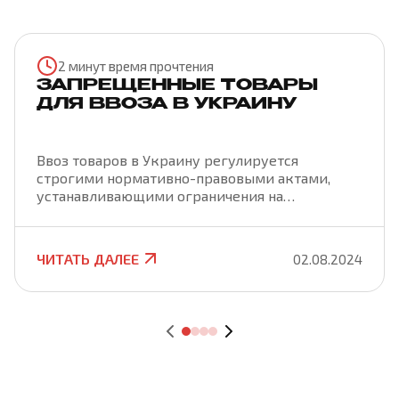
2 минут время прочтения
ЗАПРЕЩЕННЫЕ ТОВАРЫ
ДЛЯ ВВОЗА В УКРАИНУ
Ввоз товаров в Украину регулируется
строгими нормативно-правовыми актами,
устанавливающими ограничения на
определенные категории товаров. Это
необходимо для защиты национальной
безопасности, здоровья населения, а также для
ЧИТАТЬ ДАЛЕЕ
02.08.2024
поддержания экологического равновесия и
защиты прав интеллектуальной
собственности. В этой статье мы рассмотрим
основные категории товаров, ввоз которых
запрещен или ограничен на территорию
Украины.