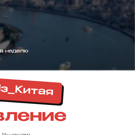
 в неделю
з_Китая
вление
м. Мы решаем