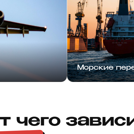
Морские пер
т чего завис