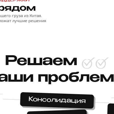
ОДДЕРЖКИ
 рядом
шего груза из Китая.
дложат лучшие решения
Решаем
аши пробле
Консолидация