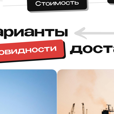
Стоимость
арианты
дост
овидности