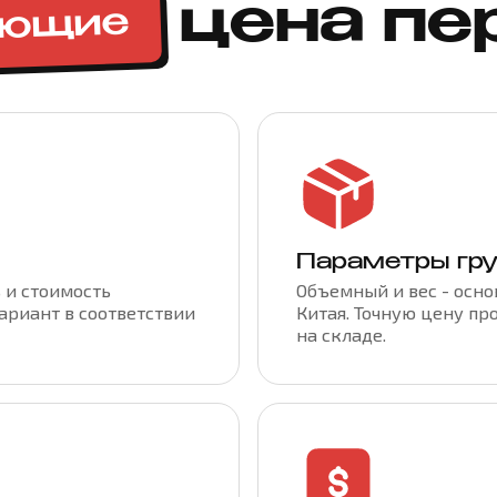
цена пе
яющие
Параметры гр
 и стоимость
Объемный и вес - осн
ариант в соответствии
Китая. Точную цену п
на складе.