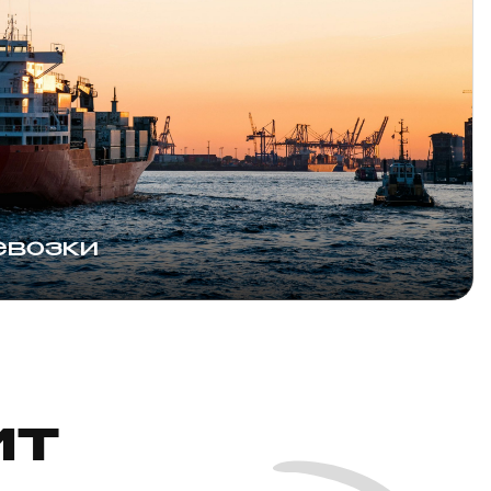
евозки
ит