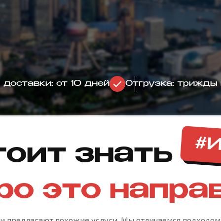
 доставки: от 10 дней
Отгрузка: трижды
#И
тоит знать
ро это напра
и предлагают похожие услуги. Мы отличаемся подходо