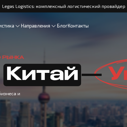
Legas Logistics: комплексный логистический провайдер
истика
Направления
Блог
Контакты
 РЫНКА
Китай
—
У
бизнеса и