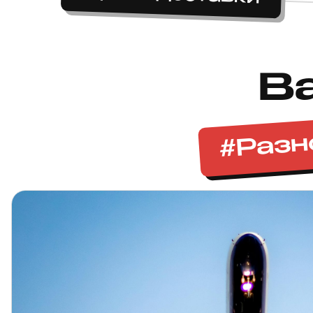
В
#Разн